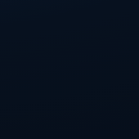
「我們有資格進入奧運會決賽」這一宣言。在本屆賽事
**每一個進球都分布在不同的比賽節點，從小組賽到淘汰賽
有過硬的心理素質。
在2016年里約奧運會的數據為例，他靠著累積6個進球成
場決賽，他便有機會追平甚至超越內馬爾的特殊成績，從
後的「終結者」，也是進攻中的「組織者」。在之前一場
守。這些數據背後，是他在場上靈活跑位以及與中場球員