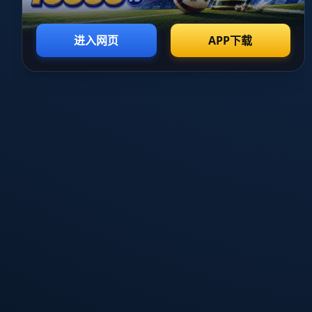
新闻中心
新
公司新闻
行业资讯
**
在體
近日
對自
##
奧運
以敏