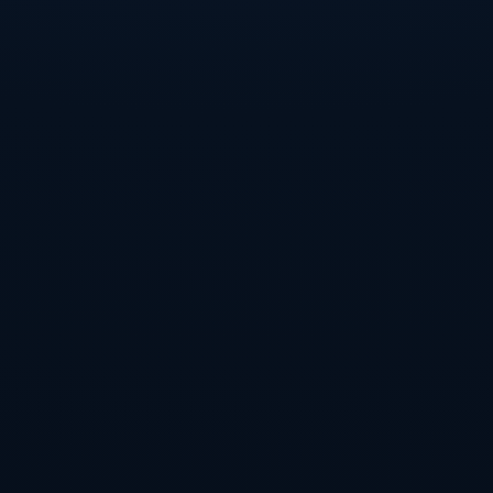
球隊核心，費爾明不僅僅憑藉言辭激勵隊友，他的表現在數據上也回應了
他已經打進5球，這使他穩居球隊內部的頭號射手寶座。值得注意的是，
，無一掉鏈子**。這種穩定性反映了費爾明不僅具備頂尖的技術，還擁
比較一下其他高水平選手在類似賽事中的數據表現。以巴西知名前鋒內馬爾
領球隊奪冠。相比之下，費爾明的目前狀態表現不遑多讓——即便還有一
一步證明自己在國際賽場的價值。
# **圍繞團隊展開的進攻策略：不止進球**
費爾明多次提到進球的重要性，實際上，他的能力遠不止於此。他既是最
世界強隊的關鍵比賽中，他送出了兩個精準助攻，成功打破對手的緊密防
配合的體現。