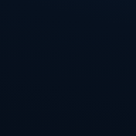
作為
中，
階段
不妨
功帶
而進
##
儘管
對陣
默契