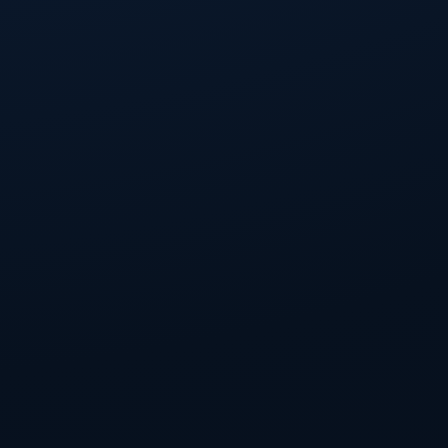
落点并接住。这个训练可以在提高灵敏性的同时，也强化你的