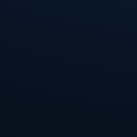
3.
眼手
##