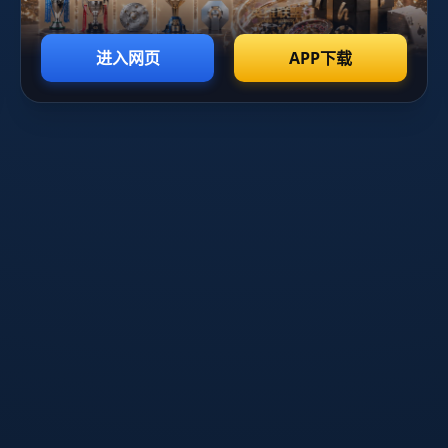
闻中心
NEWS
[乒乓球]健康早间操：刘国正带来
发布日期：2026-07-04T09:34:
[乒乓球]健康早间操：刘国正带来灵敏性及爆发力训练
的阳光洒在乒乓球台上，空气中弥漫着一股清新而振奋的气息。作为一名
体系？**乒乓球不仅是一项能增强身体灵敏性和爆发力的运动，更是无数
刘国正如何通过特定的训练项目帮助你提高身体素质，开启健康而高效的
 **乒乓球与健康早间操的完美结合**
球运动是一项全身性的锻炼，对神经系统、心肺功能和肌肉耐力都有极大