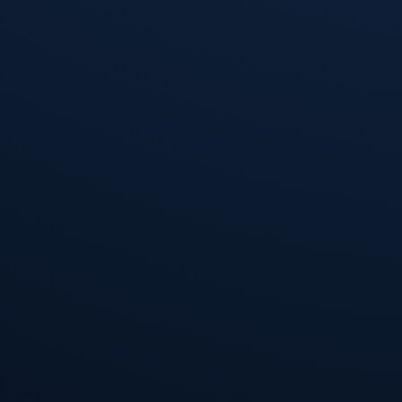
技术
##
灵敏
1.
感与
2.