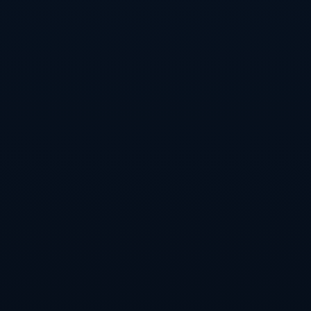
球比赛充满了瞬间的刺激，运动员需要在短时间内做出强劲的回击。因此
，推荐以下几项训练：
 **跳绳训练**：跳绳不仅能提高心肺功能，还有助于增强小腿肌肉的爆
慢慢增加至3分钟。
 **跨步跳**：在固定点上做大步跨越跳，尽量向前跳得更远。这个动作
 **空心球拍挥拍训练**：用没有装球的球拍高速挥拍，这项练习能够大