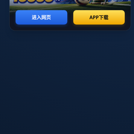
新闻中心
新
公司新闻
行业资讯
****
# 
早晨
间操
球员
##
乒乓