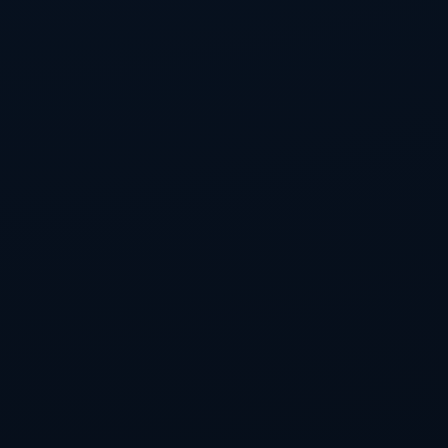
，加强爆发力也是必不可少的。刘国正结合乒乓球运动的
发力，提升脚步灵活性。刘国正建议，每次跳绳时间至少1分
能够锻炼大腿和臀部肌肉，提高你的垂直爆发力。
幅度增强你的手臂力量和速度，为实战中的爆发力打下坚实基