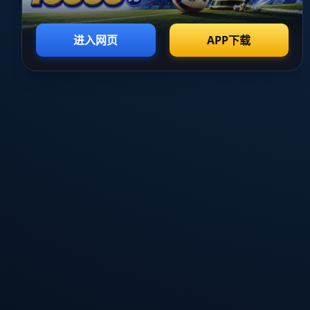
新闻中心
新
公司新闻
行业资讯
**
*在
场比
战。
---
##
首回