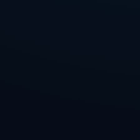
迷津
---