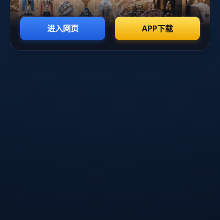
闻中心
NEWS
21／22賽季歐冠半決賽次回合皇家馬德裏3-1曼城
发布日期：2026-07-04T09:34:
21/22赛季欧冠半决赛：皇家马德里奇迹逆转曼城，罗德里戈梅开二度本泽马
欧冠历史上，皇家马德里创造了无数精彩的瞬间，但21/22赛季欧冠半
赛不仅再次彰显了皇马的“欧冠DNA”，更见证了罗德里戈与本泽马的高
*
# **比赛开局：曼城占据主动，皇马陷入困境**
合比赛，曼城带着4-3领先的微弱优势来到伯纳乌。因此在次回合的开