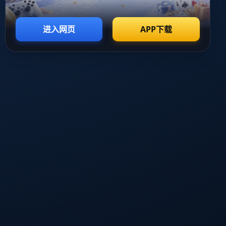
当前位置：
首页
>
新闻中心
 羅德裏戈梅開二度本澤馬點射破門.
22+08:00
点射锁胜局**
决赛次回合对阵曼城的比赛，注定将被球迷铭记为奇迹之夜。这
光时刻。接下来，让我们一起回顾这场荡气回肠的经典之
场阶段，曼城主动采取稳扎稳打的战术，他们通过精准的传控