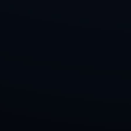
在伯
上一
下一
友情链接：
九游体育官网
公司简介
产品中心
新闻中心