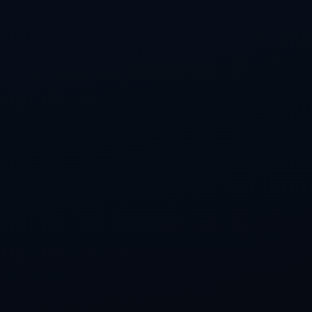
冷静与韧性。这种“欧冠DNA”不仅来自俱乐部的辉煌传
兵罗德里戈，为最终逆转埋下伏笔。
代表了球队年轻力量的冲击力，后者则体现了老牌球星的决
执行力。当其他球队在高压状态下崩溃时，皇马却总能精
部生动的教材。这支队伍即便在最不被看好的情况下也能展现出
奇。