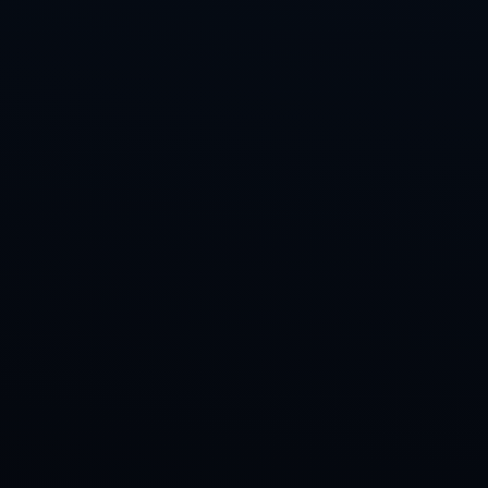
**
的胜
上一
下一
友情链接：
九游体育官网
公司简介
产品中心
新闻中心