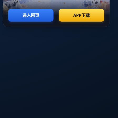
当前位置：
首页
>
新闻中心
1切尔西晋级.
22+08:00
了本轮赛事的焦点。这场比赛不仅展现了布赖顿顽强的战斗
杀进球，让布赖顿成功淘汰切尔西，昂首晋级下一轮。