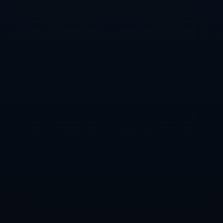
之下，切尔西的表现则让人失望。本赛季的切尔西在遭遇重建阵痛后，各
赖顿这样一支中游球队，他们在场上的表现依旧没有足够说服力。虽然曾
管理层与教练组的诸多问题。
统计显示，切尔西在本场比赛中控球率略高于布赖顿，但射门转化率和关
问题。这样的表现也让他们不得不吞下遗憾出局的苦果。
# **案例分析：布赖顿击败豪门的秘诀**
顿能够爆冷获胜的背后，隐藏着他们鲜明的战术特点与高效的人员配置。
执行**。这场比赛中，布赖顿不仅在中场成功限制了切尔西的关键球员
三笘薰的表现看，布赖顿的策略是将他安排在一个更自由的进攻位置，使
已经多次在布赖顿的比赛中奏效，显然这是团队战术的核心环节之一。
# **结论：布赖顿的胜利意义深远**
这场比赛，布赖顿不仅击败了强敌切尔西，还展示了他们在战术上的成熟
度敲响警钟——豪门队伍需要在状态与战术层面作出大幅调整，否则连足
篇：谢晖谈蒋圣龙黄牌上海申花2比1长春亚泰中超.