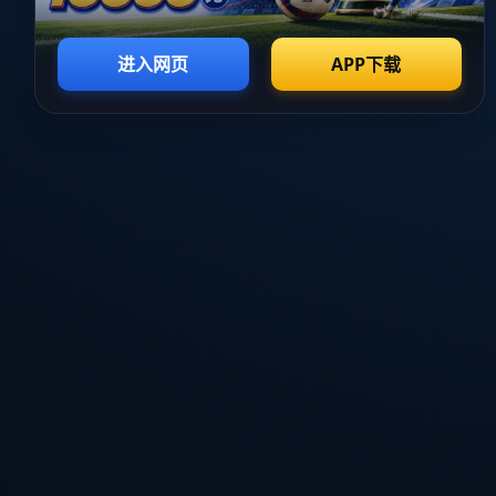
新闻中心
新
公司新闻
行业资讯
**
在足
到来
近年
烈。
球的
**