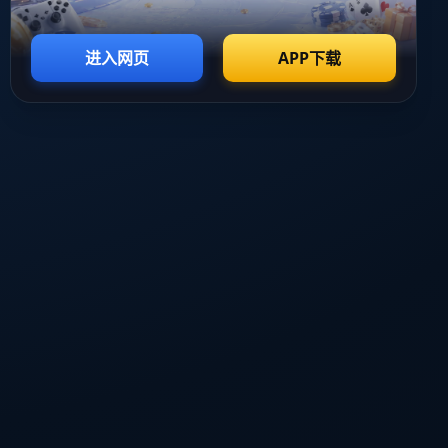
当前位置：
首页
>
新闻中心
1億歐年薪報價！.
22+08:00
球队正试图创造这一梦想的现实。据报道，*本澤馬*已收
对于沙特足球新未来的赌注。
重点之一。在这一背景下，“夺取足球巨星”的竞争愈演愈
再掀波澜。这样的组合不仅会提升球队实力，也能使沙特足