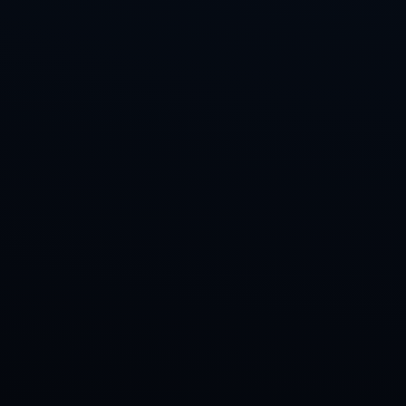
上一
下一
友情链接：
九游体育官网
公司简介
产品中心
新闻中心
Copyright 2024
九游体育 (JIUYOU SPORTS)官方网站 - 
官网