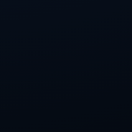
话题。这不仅会让无数球迷为之激动，更可能改变全球足球
市场，可能为更多足球运动员提供不同的职业发展视角。
对沙特足球未来的一次押注。一旦成行，沙特足球将呈现一
育版图中的重要角色。