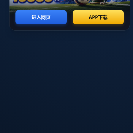
新闻中心
新
公司新闻
行业资讯
**
在足
開批
相似