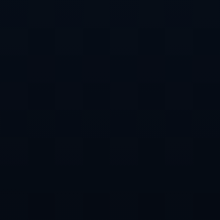
空談。
**賀芬咸的沉淪**：作為德甲的一支颶風型球隊，賀芬咸曾因極具活力
手找到了應對之策。數據顯示，上賽季賀芬咸在控球比例上雖略佔優，但
# **球迷與輿論的壓力：導火索加速爆發**
和賀芬咸面臨的另一大挑戰便是外部壓力。在足球世界，輿論常將成績不
。
刺陣營中，忠臣的不滿正擴散至球迷社區，社交媒體上已經充斥“希望管
，賀芬咸的努力則未能平息輿論風波，球迷質疑總經理在引援上投入不足
# **案例對比：如何跳過重建的深淵？**
告訴我們，像熱刺與賀芬咸這類球隊並非毫無翻盤希望。以*利物浦（Liverpool
興離不開清晰的戰略及穩定的管理。
 利物浦在克洛普接手後，經過幾年的耐心重建和有針對性的引援，重新成
 拜仁則以堅持自有的發展模式和引入高效的運轉系統，一直在德甲處於領
之下，熱刺與賀芬咸若想持續改善，或許需要從根本上審視自己的制度，