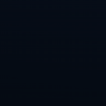
僅剩
- 
讓對
題。
##
熱刺
定性
在熱
之下
化。
##
歷史
的復
1.
2.
相比