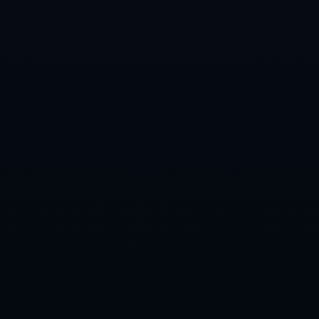
 **寫在最後**
的核心不僅在於分析兩支球隊的問題，更意在展示足球運動在動盪背景下
，解決問題的關鍵在於管理層如何正視問題並行動。因此，我們拭目以待
，化解持續的“頹勢”。
篇：黄友政3-1战胜张本智和 取得亚洲杯开门红.
篇：林書豪全隊最高貢獻27分7籃板6助攻帶領東超隊獲勝 華裔球員砍下32
联系方式
二维码