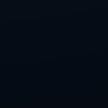
與青年才俊成為焦點。然而，過度依賴個體英雄主義和快速進攻
進球轉化率僅排聯賽中下游，這無疑說明其進攻效率問
佳的責任直接推向教練及管理層，進而影響整支球隊的穩
理層做出改變”的聲音，甚至部分人呼籲賣掉俱樂部。相較
。當球迷與俱樂部決策方向產生隔閡，問題只會進一步惡
 FC）* 與*拜仁慕尼黑（FC Bayern）* 為例，俱樂部
為歐洲足壇的頂級隊伍。
先地位，堪稱豪門典範。
從青訓到引援政策全面升級。