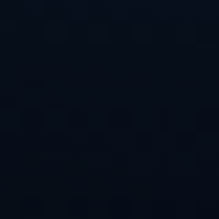
##
對一
10
揭示
同時
特別
##
聚焦
- 
·凱