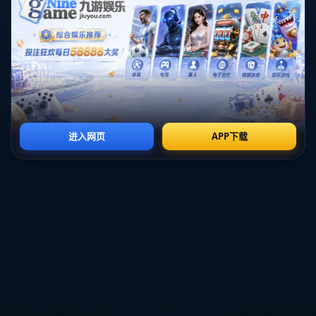
湖人隊能夠掌控比賽節奏的關鍵，毫無疑問在於**詹姆斯與戴維斯
的低位威脅**。**詹姆斯**作為聯盟歷史上最為全能的球員之一，
他在這場比賽中充分展現了自己的身體對抗與智商優勢。特別是在
第四節的關鍵時刻，詹姆斯在低位多次吸引雙人包夾並送出精準助
攻，直接導致外線射手命中關鍵三分，有效平衡了進攻火力點。
而戴維斯，則是比賽最大的內線屏障。他憑藉出色的**低位攻防技
術**和靈活的腳步，多次直接對抗馬刺的內線防守。值得注意的
是，他不僅在籃下表現強勢，還頻頻利用中距離投籃和切入終結進
攻，讓馬刺防不勝防。第二節中，他幾乎主導了湖人一波12-0的攻
勢，這足以見證他在低位進攻中的毀滅性威脅。戴維斯這種全方位
的內線總統治力，無疑對馬刺的防守體系造成了巨大壓力。
---