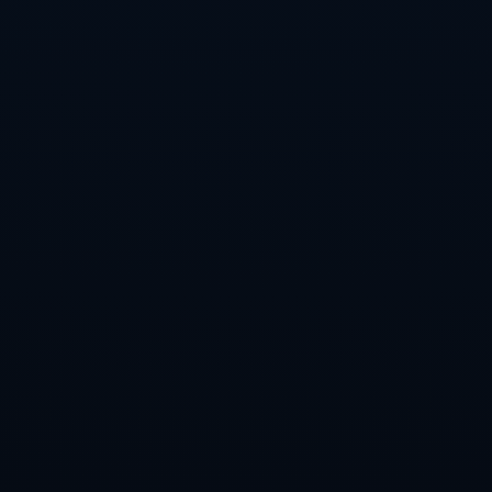
### 小結分析