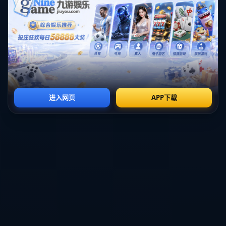
**心理因素与成长压力**
除了战术适应上的问题，心理因素也可能是阻碍菲利克斯发挥的重
要原因。高额的转会费给他带来了巨大的压力，他被寄予厚望，每
次不理想的表现都会被无限放大。对于年轻球员来说，过多的外部
压力**可能会压抑他们的创造力和比赛信心**，从而影响发挥。
**伤病的干扰**
伤病也是球员表现不稳定的潜在因素之一。菲利克斯在马竞期间屡
屡受到伤病困扰，这不仅限制了他在场上的时间，也影响了他的竞
技状态。在频繁的伤病恢复中，他需要不断调整自己的节奏和比赛