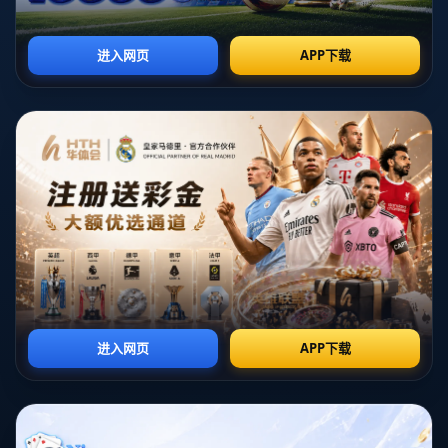
现却与他的高额转会费和期待不成正比。
**适应环境的挑战**
进入马德里竞技后，菲利克斯需要面临适应新环境的挑战。西甲的
比赛风格与葡萄牙联赛存在显著差异，特别是“西蒙尼体系”下的马德
里竞技以防守为主，强调集体协作和高强度的防守反击，这与菲利
克斯在本菲卡享有的自由进攻空间截然不同。**如何在一个防守紧
密的体系中找到自己的角色与平衡**，成为了他面临的首要难题。