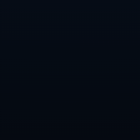
**总结**
综上所述，菲利克斯的情况是多重因素共同作用下的结果。*天赋固
然为他开启了顶级联赛的大门，但环境适应、心理因素和伤病的影
响*，合力阻碍了他的进一步突破。对于未来，找到适合自己的发展
路径，调整心态，或许是菲利克斯需要面对的最大课题。球迷们仍
期待着他能够在赛场上证明自己，不负“黄金男孩”的称号。
上一篇：速览2024年中国体育十大新闻.