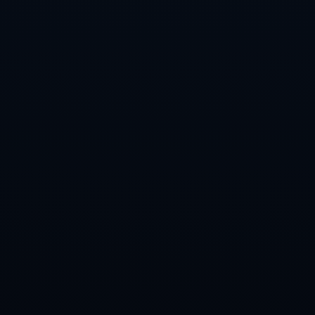
### 总结关键词：防守艺术的魅力
无论比赛的走向如何，防守永远是不可忽视的环节。**弗兰克球队
虽败犹荣的表现**正印证了这一点。这场比赛不仅让人看到了大师
级防守的魅力，也告诉我们：只有在失败中汲取经验，才能迎来真
正的蜕变。
上一篇：成都蓉城新援首秀评分，1人8分，1人7分，2人9分，2人没
分！.
下一篇：深度观察 ｜ 新帅扬科维奇能拯救中国男足吗？.