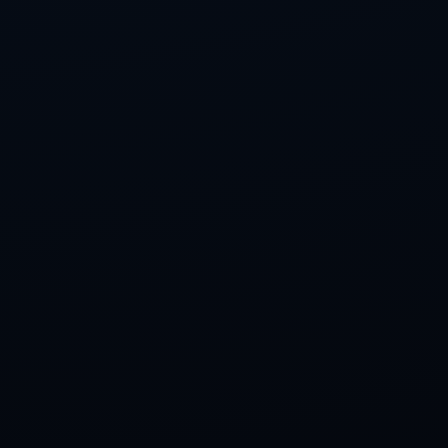
他们的出色表现永远是值得铭记和学习的，不仅因为他们
销售热线（周一至周五9:00~18:00）
028-8391362
公司地址
福建省厦门市集美区天马华侨农场