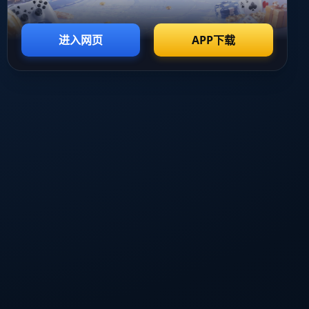
当前位置：
首页
>
新闻中心
時刻支撐了我們.
22+08:00
时刻，选手们需要超乎寻常的表现来支撑团队。而在最近
键因素。这不仅仅是一场比赛的胜利，更是团队合作和个体
点的突出表现，整个团队可能在最后关头失去竞争力。麦凯
也为观众奉献了一场精彩绝伦的比赛。