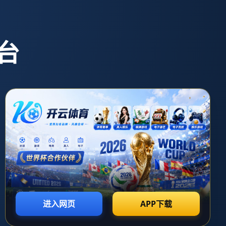
心
新闻中心
联系方式