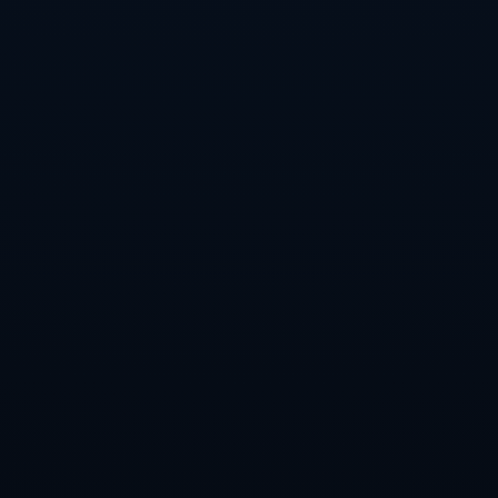
马克西的突破性进攻**
西则以其爆发性的进攻闻名。在比赛中，他的速度和灵活性让对手防不胜
无懈可击地完成了几次关键得分。这样的表现让对手无从猜测，也让观众
更为整体的团队表现增添了保障。
深度分析**
育界，有许多案例可以验证*个体和团队*互相成就的重要性。例如，在N
刻以*一己之力*扭转乾坤，为球队赢得胜利。类似地，麦凯恩和马克西
明了，*卓越的个人表现*和*团队协作*一样重要。
关键词的自然融入**
恩和马克西的卓越发挥不仅仅在于他们的个人技能，更在于他们如何在压力
表现*”、“*体育赛事*”等关键词自然而然地体现在这场比赛中。他们
时候——站在胜利的门槛前——他们无疑展现出了令人钦佩的风采。