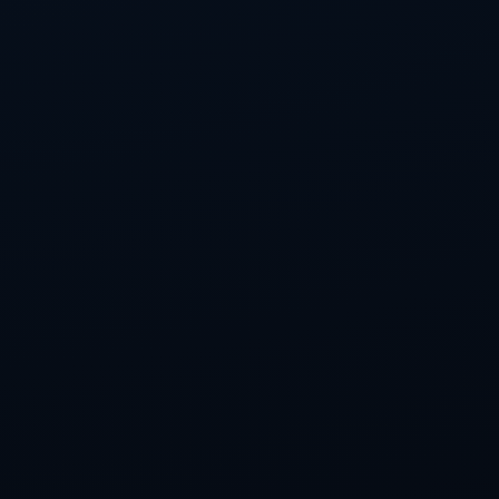
防。在一个交替领先的回合中，马克西连续突破对手防
叹为观止。在此刻，他的*卓越表现*不仅提升了团队的士
BA历史上，迈克尔·乔丹和勒布朗·詹姆斯等球星往往能在关
的表现不仅有个人因素，更蕴含了团队智慧。他们的配合无
下保持冷静并做出正确的决策。因此，“*关键时刻*”、“*
的成功正如同其他顶级运动员一样，是长久努力的结果，在最关