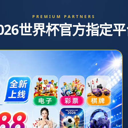
首页
公司简介
产品中