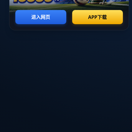
新闻中心
新
公司新闻
行业资讯
**前
在众
的一
突出
**
在竞
恩和