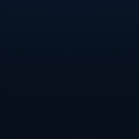
，瓊斯并没有因此气馁。他持续地通过训练和自我调整来提升自己，无论
次的困难都是自我超越的机会。**“起伏”**这个词在他的职业生涯中不
显著的转折点出现在2022赛季。当时，利物浦主帅在一次关键比赛中给
这场比赛不仅让瓊斯的名字开始频繁出现在媒体报道中，也让球队对他的
这一***成功案例***展示了他坚韧的心态和不屈的精神。
前的利物浦阵容中，瓊斯凭借着**关键比赛中的出色发挥和稳定的竞技状
了教练和队友的高度评价。他的心态变得格外成熟，现在的他能够冷静应