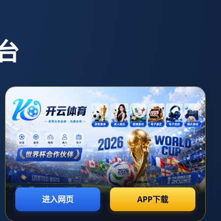
心
新闻中心
联系方式