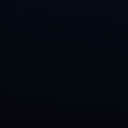
上一
下一
友情链接：
九游体育官网
公司简介
产品中心
新闻中心
Copyright 2024
九游体育 (JIUYOU SPORTS)官方网站 - 
官网