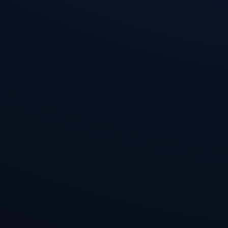
不过
每一
一个
胜。
员。
在目
获得