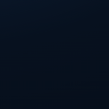
是在技术层面还是心理素质上，他都力求进步。他坚信，
再是负担，而是他不断前行的动力。
予了瓊斯首发机会，他用一记精彩的远射帮助球队成功取
信赖倍增。从那时起，他逐渐成为利物浦中场的重要一
态**获得了更多的上场时间。他的传球能力和控球技术已
对场上复杂局面，成为球队在关键时刻的中坚力量。