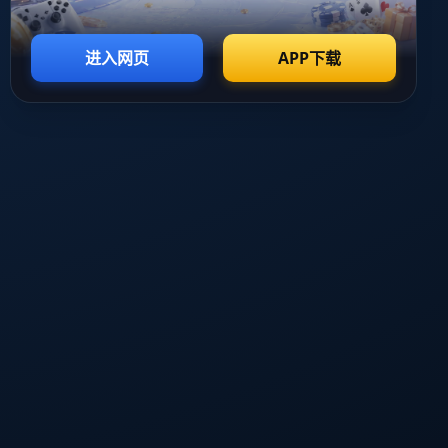
当前位置：
首页
>
新闻中心
在是我感到最開心的時候！.
22+08:00
而，这条路并不总是一帆风顺。对于克蒂斯·瓊斯，这位在
今英超的绿茵场上显得自信满满。**“我进了利物浦一线队
他过往的经历与现状。
小将并未在初期获得太多的上场机会。**初入利物浦一线队
了过人的天赋和不俗的表现，然而许多因素，例如球队内部