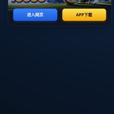
新闻中心
新
公司新闻
行业资讯
**
在每
利物
后经
瓊斯
时的
竞争