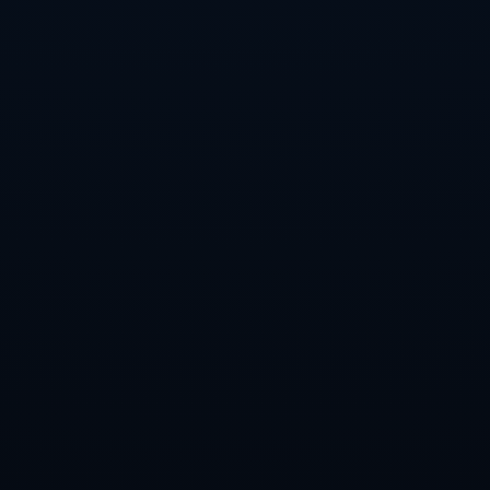
**从低谷中崛起，他山之石可以攻玉**
其他曾经历过低谷的英超球队为曼联提供了可供借鉴的案例。例
如，切尔西在经历一个糟糕赛季后，通过果断的管理层调整和明确
的战术方向，重回英超顶尖行列。这些成功的范例显示，只要方向
明确，曼联并非没有希望。
在**跌入谷底**之后，曼联要走出困境，*需要一个全面的改革计划
*，从管理层到球员都需要做出改变。俱乐部必须制定长远的发展策
略，放眼未来，凝聚球迷的信心，为重回巅峰而不懈努力。对曼联
来说，这不仅仅是一场保卫荣誉的斗争，更是一场重塑伟大的战
役。