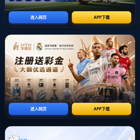
近年的多次教练更迭使得球队始终没有形成稳定的战术体系。*战术
的不断变化*导致球员难以适应，缺乏默契配合。此外，一些名宿认
为，目前的曼联缺乏像弗格森爵士时代那样的权威性主教练，这也
导致球员缺乏足够的纪律性与动力。这是曼联需要紧急解决的问题
之一。
**球员状态与表现：是个人问题还是集体失调？**
球员的表现对球队战绩有直接影响。许多高价购买的球星并没有展
现出应有的实力，反而让人失望。究其原因，除了战术安排不当