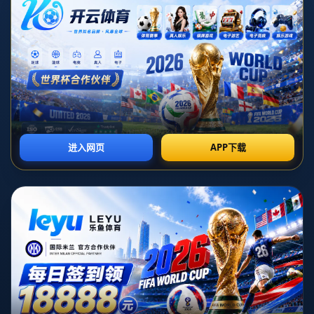
新闻中心
分类
25轮29分刷新英超队史新低！坠入深渊的曼联将何去何从.
发布日期：2026-07-04T09:34:22+08:00
在英超历史中，曼联一直以强势的表现和无与伦比的战绩占据主导
地位。然而，本赛季这支曾经辉煌的球队仿佛坠入了深渊。**25轮
仅积29分**，刷新了这支英超传奇的*队史低谷*。本文将深入探讨
曼联何以至此，以及他们未来可能的发展方向。
**曼联的现状：坠落还是重生前的低谷？**
在过去的几个赛季中，曼联管理层的决策备受外界诟病。从频繁更
换主教练到高额引援不见效，俱乐部内部问题逐渐显露。许多球迷
和专家指出，缺乏统一的战术理念和长期规划是导致他们成绩不佳
的主要因素。然而，这仅仅是表面问题，深层次的原因还包括球队
内部的凝聚力缺失和心理状态不佳。
**主教练的困境与选择**