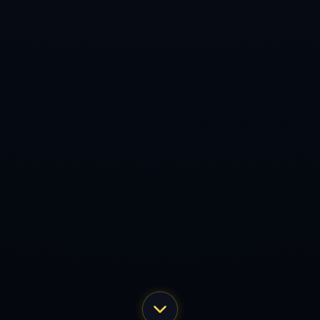
上一篇：给力！中国三人男篮力克世界第1 张宁独揽11分.
下一篇：孔德昕：老詹四戰助攻34次失誤21次 時光老者終將以不同
方式追趕你的步伐.
友情链接：
九游体育官网
销售热线（周一至周五
二维码
9:00~18:00）
028-8391362
公司地址
福建省厦门市集美区天马华侨农场
Copyright 2024
九游体育 (JIUYOU SPORTS)官方网站 - 9YOU在线