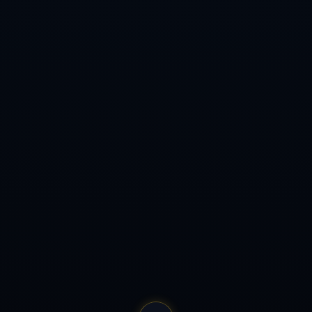
球比赛中的深层意义——克服困难、突破自我，以及在挑战极限时
收获荣耀。这不单是费耶诺德的叙事，更是所有挑战者对于“不可能
任务”的一次致敬与诠释。
上一篇：紐卡斯爾有望提高對格伊的報價，球員估值約6000萬英鎊.
下一篇：官方新秀榜：马刺新人继续领跑 灰熊包揽二三名_顺位
_1_NBA.
友情链接：
九游体育官网
销售热线（周一至周五
二维码
9:00~18:00）
028-8391362
公司地址
福建省厦门市集美区天马华侨农场