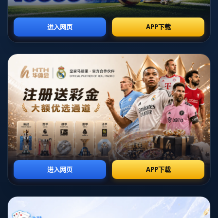
### **圣西罗：令人敬畏的主场优势**
当谈论AC米兰，圣西罗球场始终是绕不开的关键词。这座气势恢宏
的足球圣地，自建造以来便是意大利足球的核心之一。米兰球迷激
情涌动、震耳欲聋的助威声，使得这里像一座“足球要塞“，很少有客
队能够从这里全身而退。数据显示，在主场比赛中，**AC米兰在欧
战赛场上的胜率一直位居欧洲豪门前列**，这足以体现圣西罗的“魔
鬼主场”效应。
正因如此，无论是哪支球队，无论是小组赛还是淘汰赛，只要能在
圣西罗打开胜利之门，都堪称一种至高无上的荣耀。而一旦能够淘