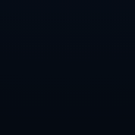
更在意的是整个过程的成长意义。无论是对球员的个人成长，还是
对球队整体实力的提升，在圣西罗这样极高压力的环境中经受考
验，本身就是一种宝贵的历练。
正如2004年欧冠中的拉科鲁尼亚逆转AC米兰的经典案例，他们在首
回合输掉1-4的绝境下逆流而上，最终在次回合主场完成了4-0的惊天
翻盘。无论何种结局，这种挑落豪门的精神，其价值都远高于一场
胜利。
**“如果你能在圣西罗淘汰米兰，你就可以感到自豪”**真正体现了足