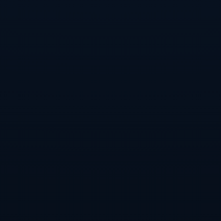
### **淘汰米兰的背后：技术与心态的较量**
要在圣西罗淘汰AC米兰，光有实力当然远远不够。**战术执行力与
心理因素往往成为决定成败的关键**。
近年来，尽管米兰经历了起伏，但球队在欧战上的沉稳表现仍然值
得关注。费耶诺德想要在客场成功“征服”米兰，必须在多个方面做足
功课。首先是**针对性战术的布置**，米兰拥有犀利的前锋线以及
一流的战术纪律，费耶诺德主帅需要找准对方防守盲点，抓住反击
机会。其次，比赛心态的不失衡尤为重要。众所周知，圣西罗的球
迷压力对客队球员来说类似于一场“精神战”，冷静的心理素质往往直
接影响临场表现。