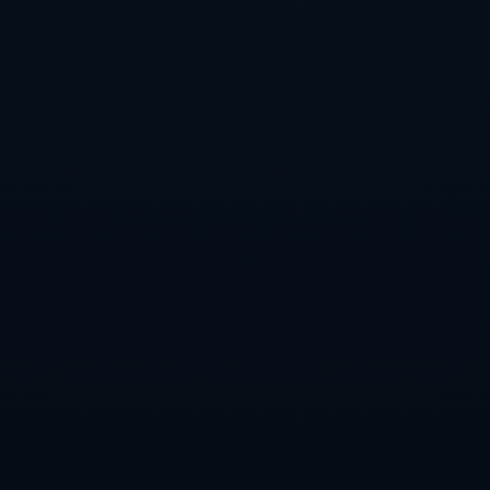
以2019年欧冠中希腊球队奥林匹亚科斯在最后时刻淘汰AC米兰为
例，他们通过精准的外围远射与坚守防线，不仅冻结了米兰的进
攻，还在关键时刻抓住得分机会，最终成功从圣西罗带走胜利。这
正是技术与心理成功结合的典范。
### **从费耶诺德的视角解读“自豪”**
费耶诺德是荷兰足球的传统劲旅，近年来一直以快速的反击与整体
的配合闻名。然而，与意甲豪门AC米兰的直接对话并不常见。尤其
是在圣西罗这样的舞台上，费耶诺德更多扮演挑战者的角色。
米兰在足球史上的辉煌地位毋庸置疑，这种“传统豪门光环”往往让对
手在比赛前心生畏惧。但费耶诺德主帅此番表态传递出的信息是积
极的：无论结局如何，只要球队能够全力以赴，展现与米兰掰手腕
的能力，哪怕是惜败，也值得感到**“自豪”**。
事实上，这种比赛精神是欧洲足球文化的核心。强强对决中，更多
的是对战术层次与精神意志的较量。对费耶诺德而言，在米兰主场
淘汰对手，更是为其重塑其国际竞争力增添了底气。
### **超越胜负：费耶诺德主帅的隐喻**
值得注意的是，费耶诺德主帅并非单纯强调“淘汰米兰”这一结果，他