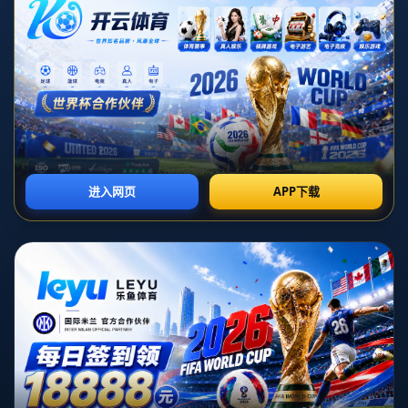
新闻中心
分类
不只是恩比德 名記稱76人會議要求球員教練管理層都要自
我反思.
发布日期：2026-07-04T09:34:22+08:00
在当前NBA赛季中，费城76人队再次成为了媒体和球迷们关注的焦
点。然而，与以往不同的是，这一次的焦点不仅仅集中在他们的明
星球员乔尔·恩比德身上。据知名记者报道，76人队内部举行了一次
重要会议，会议的核心议题是球队上下，包括球员、教练和管理层
在内，都需要进行深刻的自我反思。这一动议无疑为76人队注入了
新的话题，引发了各界的广泛讨论。
**76人队的内部变革：不只是恩比德的问题**
每当我们提到76人，总是不可避免地谈到乔尔·恩比德，这位球技出
众的中锋是球队的绝对核心。然而，在过去的赛季中，他虽然表现
稳定，但球队整体成绩却不如人意，尤其是在重要比赛时的表现常