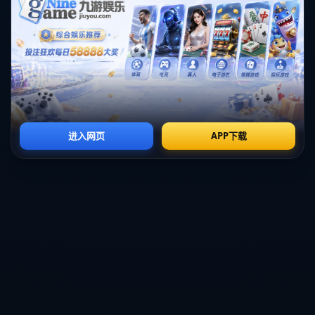
人的总教练意识到，球队在面对不同风格的对手时，缺乏灵活的战
术调整。他表示，**在未来的比赛中，76人将采用更加多样化的战
术打法**，以适应动态变化的比赛形势。
此外，他还计划通过更频繁的队内交流，提升球员对战术的理解和
执行力。这种改变不只限于技术层面，更在于提升整体协作能力和
团队凝聚力。
*管理层的角色：支持与反思*
从管理层的角度看，这次会议也是一次重新审视自身角色和责任的