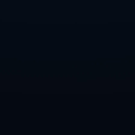
机会。球队管理层承认，在球队构建和资源配置上，过去存在一些
短视的决策。他们决定在未来的运营中，**更注重球队的长远发展
和核心文化的建设**。
这不仅包括在引援和合同上进行明智决策，也涉及到如何打造一个
支持球员发展的良好环境。例如，改善训练设施，提供更多心理健
康支持，甚至组织更多团队建设活动，都是他们计划的一部分。
通过这次全面的自我反思和调整，76人队不仅期望改善场上表现，
更希望在文化和团队氛围上进一步提升，为实现更高的目标做好准
备。这一系列举措无疑将为球队的未来发展铺平道路，同时也为其
他NBA球队提供了值得借鉴的范例。
上一篇：两部门紧急预拨3000万元支持四川做好地质灾害救灾工作.
下一篇：水晶宮官宣維埃拉出任新帥 簽約至2024.
友情链接：
九游体育官网