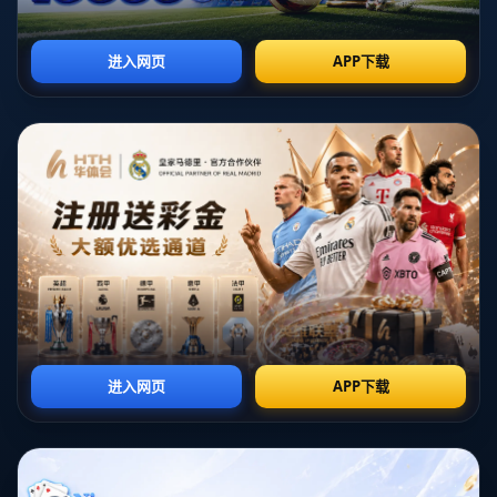
### **姆巴佩点射破门，完美展现领袖风范**
比赛在法国队的掌控之下从一开始就节奏分明。上半场，法国队多
次对直布罗陀防线施压。虽然对手倾尽全力以防守为主，但直布罗
陀的防卫显然无法应对法国豪华攻击线的多角度冲击。比赛第29分
钟，一次进攻中法国队巧妙渗透让直布罗陀防守球员犯规，裁判果
断判罚点球。
作为队长，**姆巴佩**再次站了出来。他稳稳地将点球打进，将场
上比分改写为1-0。**这一进球不仅展现了姆巴佩一如既往的高质量
射术，还印证了他在关键时刻抗压的稳定心理素质**。自担任法国