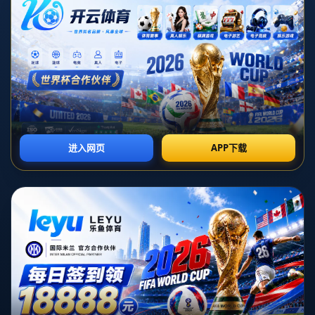
新闻中心
分类
羽毛球——马来西亚公开赛：蒋振邦／魏雅欣首轮晋级.
发布日期：2026-07-04T09:34:22+08:00
**在马来西亚的羽毛球赛场上，年轻组合蒋振邦/魏雅欣在首轮过关
斩将，展现出不俗的实力，成为此次比赛的一大亮点。这对组合用
他们精湛的技艺和默契的配合，迅速吸引了观众的目光。**
近年来，羽毛球运动在全球范围内的影响力不断提升，**马来西亚
公开赛**尤为受到广泛关注。这不仅是一场技术与实力的较量，也
是选手们追求顶尖排名的绝佳平台。在这样的舞台上，蒋振邦/魏雅
欣的表现令人瞩目。他们在**第一轮比赛**中的精彩表现，不仅为
自己赢得了晋级，也为观众奉献了一场视觉的盛宴。
### 天作之合：搭档的完美配合
蒋振邦和魏雅欣如同天作之合。在比赛中，他们展现出的默契与配
合，绝非一朝一夕之功。他们**彼此信任，互补不足**，这种合作