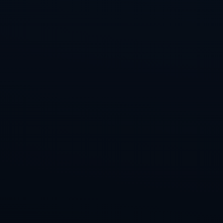
防守
##
除了
台上