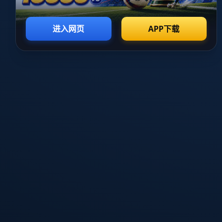
新闻中心
新
公司新闻
行业资讯
# 
隨著
一，
體系
的足
##
塞內