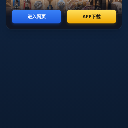
闻中心
NEWS
2022世界杯塞內加爾
发布日期：2026-07-04T09:34:
2022世界杯塞內加爾簡介：非洲雄獅的耀眼之旅
2022年世界杯的到來，足球迷們的目光再次聚焦於全球最頂尖的足球盛事
再次登上這片世界舞台，以其獨特的實力和魅力吸引了無數目光。在過去
逐漸發展為國際間備受尊敬的足球力量。因此，我們有必要深入了解這支被
球文化。
 塞內加爾足球的崛起：歷史亮點與背後的努力
加爾國家足球隊的歷史並不漫長，但成就卻令人矚目。在2002年世界杯，