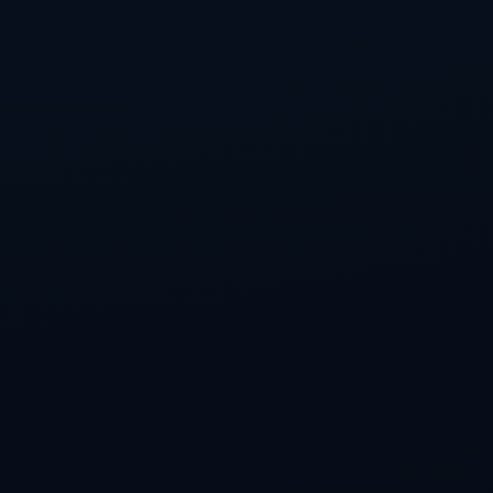
。這給塞內加爾帶來了不小的壓力和挑戰，特別是面對實力
勢。他們憑藉**堅韌的球隊精神和靈活的戰術布置**，
契在困難局面中突破對手的防線，成為本屆世界杯的亮點之
與魄力。
理念結合的球隊**。他們的戰術風格充滿靈活性，注重防守
作，而非依賴個人英雄。例如，他在本次世界杯上採用了4-3-3
具備了更大的勝算。
關鍵人物**。他的出色撲救數次幫助球隊化險為夷，極大提升了