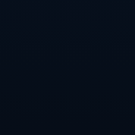
的世界杯，塞內加爾被分至A組，與東道主卡塔爾、荷蘭和厄瓜多爾同組
的荷蘭隊。然而，塞內加爾的進攻線與防守體系相對均衡，是他們的突出優
了小組中的潛力股。
是對於薩迪奧·馬內領銜的進攻組合而言，他們如何利用速度、技術和默
塞內加爾在賽場上展現出來的不僅僅是球技，更是非洲文化中獨有的勇氣
 戰術佈局：多樣性的足球哲學
加爾在2022年世界杯上的表現，完美體現了一支**非洲傳統與現代足球
定性與進攻的果斷性。主教練阿利烏·西塞（Aliou Cissé）強調團隊協
-2-3-1兩套戰術陣型，根據對手情況調整策略。這種靈活思維讓塞內加爾
一提的是，**塞內加爾的門將愛德華·門迪（Édouard Mendy）也是