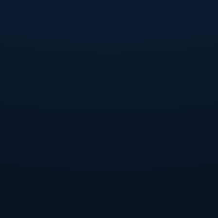
震驚了足球界。尤其是在小組賽首輪，他們以1:0擊敗上屆冠軍法國隊的
加爾足球的崛起，得益於政府對體育事業的重視以及足球基層建設的完善
洲頂級聯賽效力，提升了實力。比如，隊中明星球員薩迪奧·馬內（Sadio
，更是一名**技術與領袖力兼具的球員**。