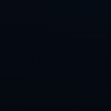
**
度書
上一
下一
友情链接：
九游体育官网