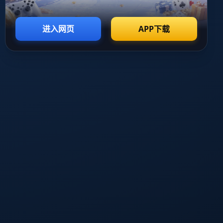
当前位置：
首页
>
新闻中心
簡介.
22+08:00
。而**塞內加爾國家足球隊**，作為非洲足壇的代表之
的數十年裡，塞內加爾足球不斷崛起，從基於傳統的草根
譽為“非洲雄獅”的隊伍在2022年世界杯的表現和其背後
這支球隊首次亮相便以**黑馬之姿一鳴驚人**，進入八