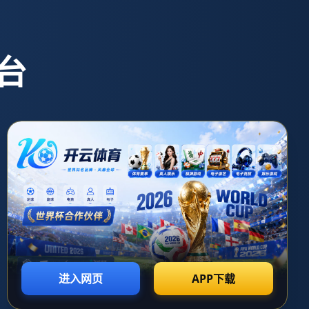
心
新闻中心
联系方式