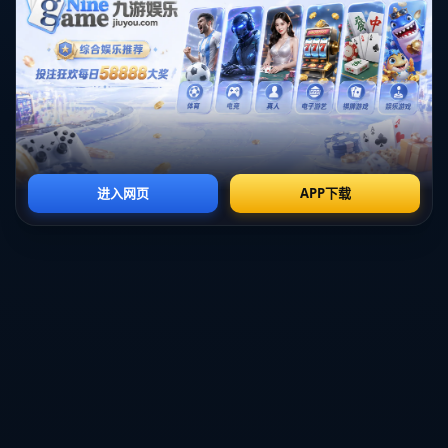
### **苏亚雷斯弑旧主，巴萨“放走杀手”成致命错误**
如果说勒马尔的表现点燃了万达大都会球场的激情，那么苏亚雷斯
的破门则是压倒巴萨的最后一根稻草。谈到这位昔日“MSN三叉戟”
的关键成员，他在比赛中的表现无疑让巴萨球迷五味杂陈。第44分
钟，勒马尔再次送出精准助攻，苏亚雷斯门前冷静推射得手，将比
分扩大为**2-0**。
有意思的是，苏亚雷斯在进球后选择克制庆祝，他面向看台仅仅双
手合十，似乎在表达对老东家的尊重。然而不得不提的是，巴萨在