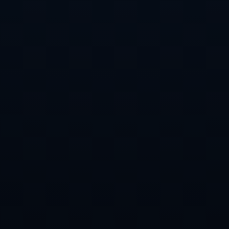
### **马竞展现冠军风采，巴萨路在何方？**
通过本场对决不难看出，**马竞的整体实力相较于巴萨**有着明显
的优势。他们的进攻手段更加多样化，防守稳健且反击犀利。而对
于巴萨，这场失利无疑暴露了球队的诸多问题——无论是战术体
系、球员状态，还是俱乐部内部管理，都面临前所未有的挑战。
这场比赛的结局让不少巴萨球迷心痛，但马竞的胜利却是理所当
然。从勒马尔的闪光表现到苏亚雷斯的“弑旧主”，马竞用一场胜利巩
固了在积分榜上的地位，而巴萨则需要尽快调整自身。
上一篇：中超第7輪上海海港1-0河北隊 李聖龍造點奧斯卡一蹴而就.