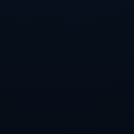
2020年仓促放走苏亚雷斯的决定如今显得尤为讽刺。被解散的“MSN
组合”中，梅西已前往大巴黎，而苏亚雷斯却在马竞焕发职业生涯第
二春：上赛季他便是靠21粒联赛进球带领马竞夺得西甲冠军。这再
次印证了一个事实，任何豪门都极难找到像苏亚雷斯这样效率惊人
的传统9号前锋。
### **巴萨进攻毫无章法，科曼面临指挥危机**
相比马竞的高效战术，巴萨在本场比赛中的表现极其乏力。尽管德
佩和法蒂在前场积极跑动，但整个球队缺乏**连贯的进攻组织**，
进球一直遥不可及。本赛季巴萨受限于财务危机和伤病问题，科曼
手中的牌面并不理想，但球队在关键场次中多次暴露出的临场应变
不足却让人颇感失望。
本场数据足以说明问题：巴萨全场只完成了一次射正，控球率虽然
高达60%，但大多数传递流于中场横向转移，根本无法威胁奥布拉克
把守的球门。这场力争3分的比赛以“0进球”惨淡收场，也让球迷开始
怀疑科曼在执教巴萨的未来。