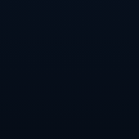
**結語**
塔圖姆和布朗的成長，不僅是個人表現的提升，更多的是在球隊文
化和戰術體系建立上的成果體現。馬祖拉的調教卓見成效，塔圖姆
和布朗的存在，使得波士頓塞爾提克在每一次進攻中都充滿未知的
變數和無限可能。這對雙星的表現，正是塞爾提克持續爭奪總冠軍
的核心力量。