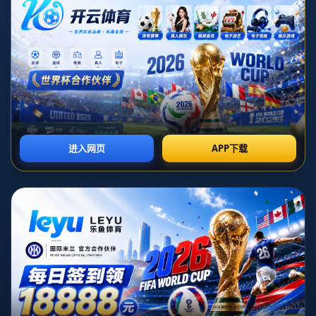
新闻中心
分类
馬祖拉：塔圖姆和布朗在需要得分時能夠到達理想位置得
分.
发布日期：2026-07-04T09:34:22+08:00
**前言**
在競爭激烈的NBA聯盟中，每一支球隊都在尋找能夠致勝的關鍵組
合。波士頓塞爾提克的球迷和專家們有目共睹，塔圖姆 (Jayson
Tatum) 和布朗 (Jaylen Brown) 的組合正是塞爾提克能夠在關鍵時刻
脫穎而出的原因之一。主教練馬祖拉（Ime Udoka）多次強調，這兩
位年輕球員在需要得分時，總是能夠**找到到達理想位置的能力
**，這不僅提高了球隊的進攻效率，也讓整體賽事的競爭力大幅提
升。
**定制得分能力**
塔圖姆和布朗作為NBA中炙手可熱的雙星，他們的球場感知力和**