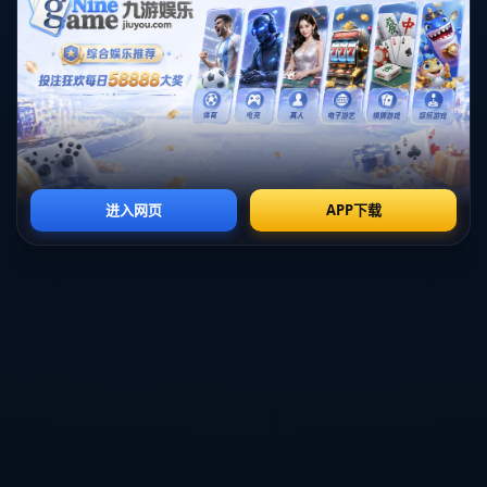
**數據支援與表現案例**
從他們每場比賽的得分分佈圖中可以察覺，塔圖姆和布朗在關鍵時
刻的得分表現有著明顯的提升。根據近十場比賽的數據，兩位球員
在第四節的**有效命中率**均超過55%，這證明他們不僅在比賽常規
階段出色，更是在關鍵時刻成為**比賽勝負的分水嶺**。
以2023年對陣密爾瓦基雄鹿的比賽為例，塔圖姆在最後五分鐘抑制
雄鹿連續得分的熱潮，使用靈活的運球技術多次找到空位投籃，使
比賽趨於穩定。布朗在進攻端用他的**侵略性打破防線**，在關鍵
時刻連續得分，最終奠定勝局。