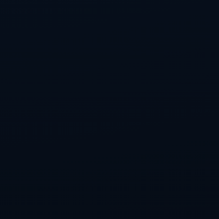
队成功打进了比赛的最后一球，逆转了比赛的局面。这场
价值。