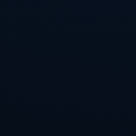
在这
凱恩
##
韋爾
展现
以置
例如
表现
##
与韋
新秀