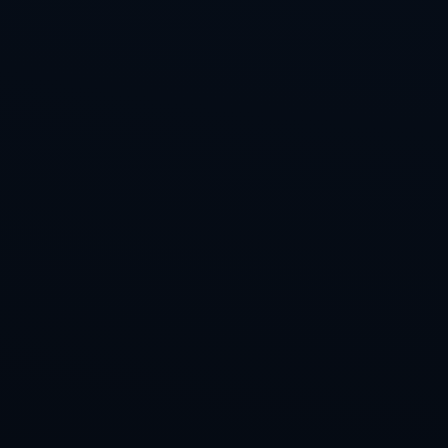
##
韋爾
角，
这种
的细
他们
略运