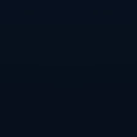
个充满竞争和挑战的新时代，体育界每个新秀的出现都可能是未来的潜在巨
**以他们卓越的表现成功赢得了最佳新秀的称号。他们的成功不仅是个
# 韋爾斯：创造历史的瞬间
斯，这位年轻而富有激情的球员，以他**卓越的运动才能和敏锐的比赛洞
出的**速度和技巧**，令人叹为观止。在数场关键比赛中，韋爾斯不仅
信的反应能力和判断力。
，在其中一场对抗强队的比赛中，韋爾斯通过一次出色的阻截和迅速反击
进一步确立了他在团队中的核心地位，也让他成为媒体和球迷热议的焦点
# 麥凱恩：用智慧与毅力书写篇章
爾斯相比，**麥凱恩**的成长之路则更为坚韧。他以他的**战略思维和
，他并不以身体素质称霸，而是通过**精准的战术执行和团队合作意识*