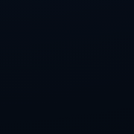
练和不断提升的结果。**年轻球员**在赛场上崭露头
，而麥凱恩则花时间在复盘比赛录像，以寻找每一次判断
，并确保了他们在激烈的竞争中能够脱颖而出。
的活力。这不仅是一场球员个人的成功，也是团队合作与策
。