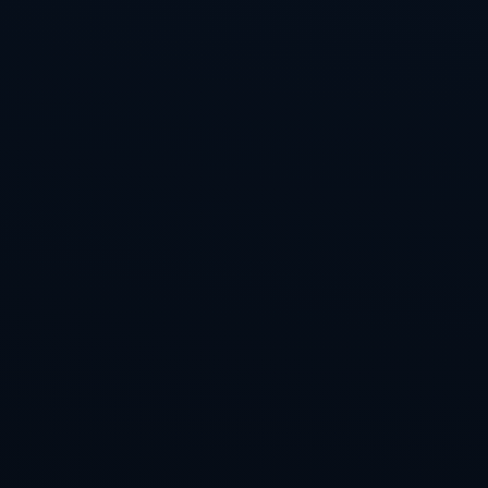
在一
比赛