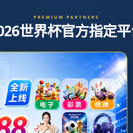
首页
公司简介
产品中