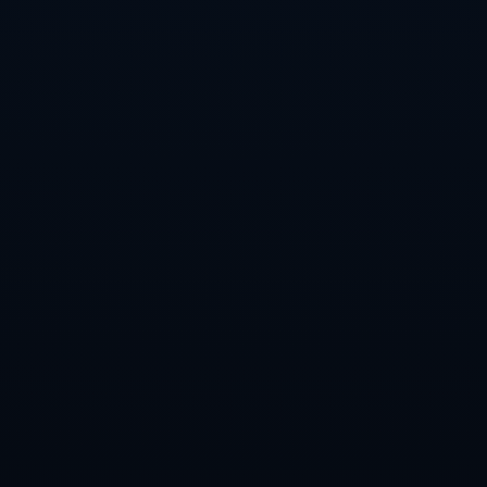
通过本轮比赛，**中超联赛排名**形势也发生了不小的变化。上海
海港虽未拿到三分，但依旧凭借微弱优势稳居榜首。而广州队凭借
连续的胜利，从积分榜中游逐步逼近前排，展现了强劲的复苏势
头。此外，李明、郑铮这样的球员，也为本赛季增添了更多变数，
比赛变得更加不可预测。
这一轮比赛向观众展现了**中超联赛的多样性与竞争激烈程度**，
从老牌球员的不懈拼搏到年轻低调新星的逆袭，从技战术打法的多
维展开到争议判罚背后的讨论，无疑是一次规模宏大的足球盛宴。