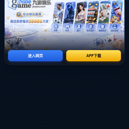
### **新人崭露头角：小将逆袭上演高光时刻**
本轮比赛中，不乏年轻球员的闪光表现，为中超增添了一抹青春色
彩。特别是在**广州队与重庆两江竞技**的比赛中，广州队年仅22
岁的边锋李明（化名）在终场哨响之前一记冷静的单刀球帮助球队
锁定胜局。这场比赛最终以2:1的比分落下帷幕，但全场的焦点无疑
都集中在了这位小将身上。
李明的表现不仅反映了年轻球员在比赛关键时刻的稳定心理，也是
对中国足球培养本土青训力量的一次鼓励。未来，他有望成为**中