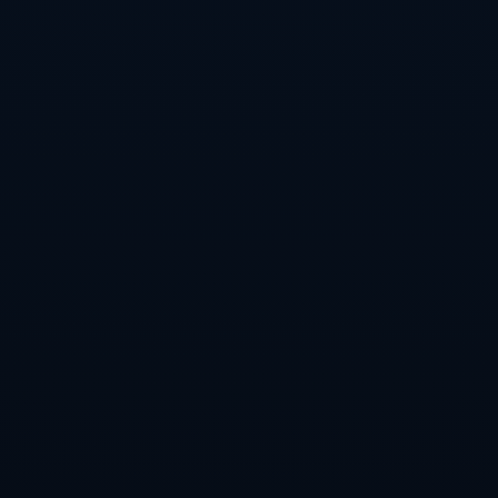
---
### 案例分析：赫伯特·瓊斯如何影响比赛？
以鹈鹕对阵菲尼克斯太阳队的一场焦点之战为例，赫伯特·瓊斯在防
守德文·布克的过程中完成了几次关键断球。这一战术成功不仅遏制