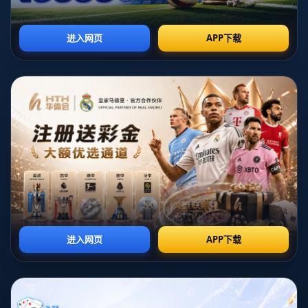
代名词”。** 主教练威利·格林（Willie Green）不仅多次在公开场合
盛赞瓊斯的防守能力，更是将他视为整体球队士气提升的重要关
键。赫伯特·瓊斯如何在场内场外扮演如此重要的角色？这背后既是
个人实力的体现，也包含教练团队对球员潜质的深度挖掘。
---
### 赫伯特·瓊斯：从低调新秀到防守基石
作为鹈鹕队2021年选秀大会的次轮新秀，赫伯特·瓊斯在进入联盟时
并未受到广泛关注。然而，他用出色的表现迅速改变了这一局面。