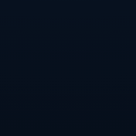
赫伯特·瓊斯的拼抢努力，鹈鹕队的其他球员也被感染，整个赛季士
气高涨。
**关键词融入示例**：赫伯特·瓊斯不仅是鹈鹕的**防守核心**，他
还拥有让整个球队士气高涨的能力，而这一点正是**威利·格林**高
度认可的地方。