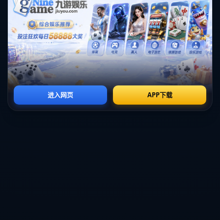
通过这场比赛，亚特兰大的出色表现无疑让球迷们对他们的未来前
景充满期待。对于恩波利而言，这样的比赛结果不仅需要他们反思
防守策略，还需要在未来比赛中加强**心理调节**。恩波利必须从
失败中汲取经验，以此提升球队的整体实力。
总之，这样一场3-0的半场战报，既展现了亚特兰大作为强队的进攻
能力，又也为恩波利敲响了警钟。未来的赛程中，恩波利若要在意
甲有所作为，必须从失利中不断学习和成长。而亚特兰大，则期待
在下半场以及后续的比赛中，继续以这样的状态征战绿茵场。