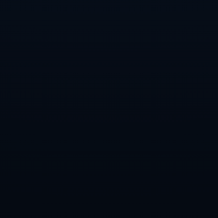
上一篇：英超第25輪水晶宮vs利物浦前瞻：利物浦衝前四關鍵一戰！
薩拉赫努涅斯有望延續狀態！.