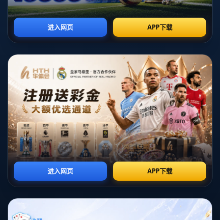
以其独特的魅力和高水平的竞技，一直吸引着来自全球的顶尖选手
和网球爱好者。无论是备受关注的明星球员，还是突破重围的黑马
选手，这场赛事无疑是网球界的一次视觉与竞技双重盛宴。以下内
容将深入探讨香港公开赛的亮点及其对网球运动的影响。
## **香港公开赛：历史与意义**
香港公开赛作为亚洲网球巡回赛的一站，不仅是职业选手们争夺积
分的重要平台，更被誉为连接东西方网球文化的重要纽带。这项赛
事首次举办于上世纪80年代，从最初的区域性比赛成长为拥有国际
影响力的高等级赛事。
与其他地区赛事相比，香港公开赛*独具特点*：她坐落于亚洲体育
文化的核心地带，不仅吸引了大量亚洲新秀，还聚焦了来自欧美的
顶尖高手，形成了一场多元化的竞技对决。这为年轻选手提供了向
榜样学习的契机，也为球迷们近距离观摩网球大师风采创造了机
会。
## **今年赛事亮点：群星荟萃**
今年的香港公开赛更是*星光熠熠*。多位世界排名前十的选手悉数
到场，包括近年来表现抢眼的***阿尔卡拉斯***和经验丰富的***萨