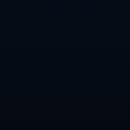
出率便已高达90%。* 根据票务平台反馈，热门场次的签名会门票和
周边产品销售额较去年大幅增长。
更值得一提的是，比赛期间的香港酒店预订量也已接近满员状态，
这直接反映了赛事对于当地经济和旅游业的强大带动作用。
## **总结**
无论是职业球员，还是网球爱好者，香港公开赛都提供了**一个超
越竞技的舞台**，它连接了体育、文化与商业，成为国际体育赛事
的典范。随着赛事的开幕，网球的激情将在香港全城蔓延。球迷