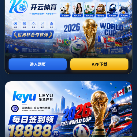
新闻中心
分类
网球——香港公开赛开赛.
发布日期：2026-07-04T09:34:22+08:00
# 网球——香港公开赛开赛
**网球迷们的年度盛宴正式拉开帷幕！** 万众期待的“香港公开赛”