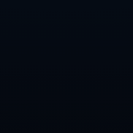
这场法甲内战，不仅是一场单纯的积分之争，更是双方教练和球员
战术能力的体现。谁能抓住细节打破僵局，将成为左右比赛结局的
真正关键！
上一篇：姆巴佩并不孤单！阿尔瓦雷斯出战3场西甲也没进球.
下一篇：FIFA年度最佳球迷獎：科隆競技與澳大利亞球迷齊獲入
圍！.
友情链接：
九游体育官网