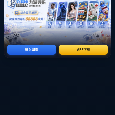
掌控节奏，增强中后场抵御蒙彼利埃冲击的能力。
### **蒙彼利埃的客场忧虑：能否打破宿命？**
反观蒙彼利埃，他们在本赛季的客场战绩一直不甚理想。虽然比赛
中暴露的问题多在防守端，但球队的技战术打法明确，依然具备一
定威胁性。尤其是其进攻核心前锋状态火热，多次在逆境中拯救球
队。然而，本次对阵尼斯，蒙彼利埃需要解决的关键问题在于中
场。这场比赛，他们如何有效破解尼斯双核重归后的压制，将决定
最终结果。