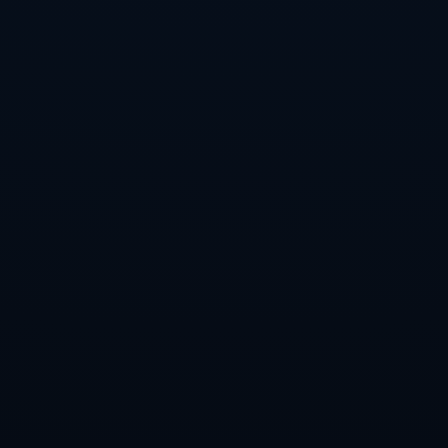
線仍然是足壇的典範。而在進攻端，基艾薩等年輕球員成為新生代
核心力量。相比之下，西班牙則依賴於高控球率與技術流打法，佩
德里等新星在中場的表現將成為比賽的關鍵因素。
最終，西班牙以2-1戰勝意大利，成功復仇並晉級決賽。這場比賽不
僅打破了意大利長達37場不敗的紀錄，也讓球迷深刻感受到歐洲足
球的競技魅力。
---
### **法國逆轉比利時：顛峰碰撞的經典重現**
另一場準決賽，*法國與比利時*的對決同樣經典。比利時開場后迅
速取得領先，然而法國隊展現了不可思議的韌性與實力。在下半
場，*本澤馬、姆巴佩*以及*特奧·埃爾南德斯*的表現相當出色，最
終法國以3-2完成逆轉，昂首進入決賽。
比賽的戲劇性讓人不禁聯想到2018年世界杯準決賽，當時法國正是
淘汰比利時並最終奪冠。這場比賽再次驗證了法國隊不僅具備單兵
天賦，還擁有強大的團隊合作能力。
---
### **決賽看點：法國成功捧杯**