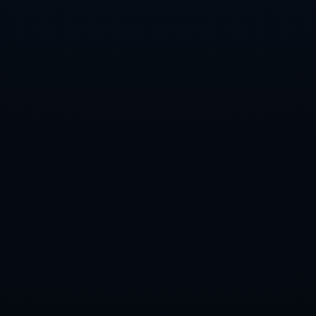
2021年歐國聯決賽由*法國對陣西班牙*，這場巔峰對決堪稱現代足
球流派的碰撞。上半場西班牙展現了其精準的傳控打法，而法國憑
藉快速反擊找到致命機會。最終，*本澤馬*憑藉一記世界波為法國
隊奠定勝局，法國以2-1戰勝西班牙，捧起了2021歐國聯冠軍獎盃。
---
2021歐國聯淘汰賽賽程及其比賽進程，展示了歐洲足球的最高水
平。從準決賽的焦灼對決到決賽的頂峰較量，每場比賽都為球迷留
下了深刻的記憶。
上一篇：林子祥父子驾驶奔驰车，车龄超70年仍在使用！.
下一篇：状态稳定！拉文全场19投16中 砍下42分3板2助.
友情链接：
九游体育官网
销售热线（周一至周五
二维码
9:00~18:00）