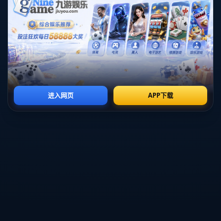
**租借合同的魅力：**
那不勒斯倾向于采用租借加强制买断条款的合同形式。这种合同形
式既能够让球员迅速融入新环境，又能保护俱乐部的财务健康。租
借合同允许那不勒斯在评估朗格莱短期表现后，再决定是否长期留