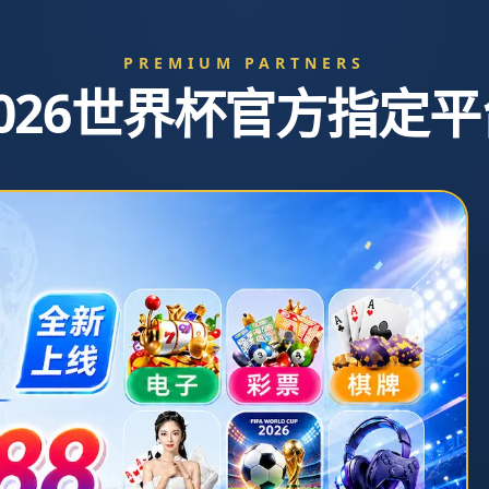
首页
公司简介
产品中