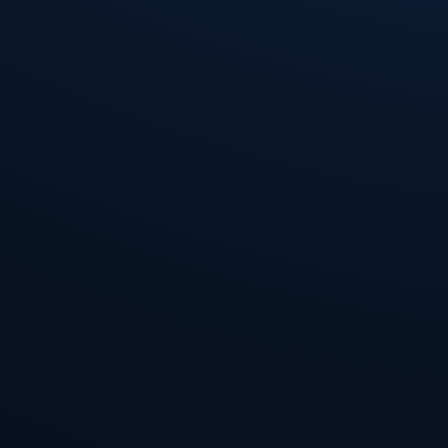
广州
情况