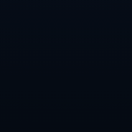
球各大联赛中，类似局面屡见不鲜。譬如在过去的英超联赛中，曼联曾在
类似的案例让我们明白，比赛胜负不单单取决于场上人数，更与团队配合
结语思考：**
比赛不仅让人们见识到足球比赛中的不确定性，同时也为球队未来的战略
注重提高射门的成功率及战术执行力，而上海嘉定汇龙队则将继续通过团