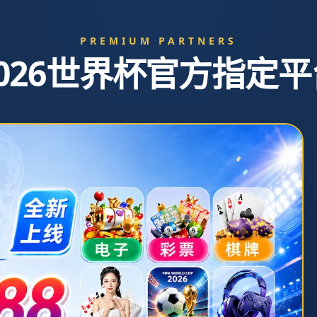
首页
公司简介
产品中