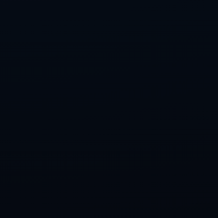
事业的初衷——让体育力量惠及社会每一个角落。
力。除了为篮球爱好者提供竞技舞台外，这种赛事还能挖
巧和敏捷的进攻意识，还凭借良好的体育道德赢得了场内
，更是学生自我成长的温床。
幕，是北京市体育传统项目学校篮球发展水平的重要体现。以
模式愈发成熟。而中国体育彩票的积极投入，也让赛事具备
的不仅是赛场上的对抗，更是体育对未来的塑造力量。