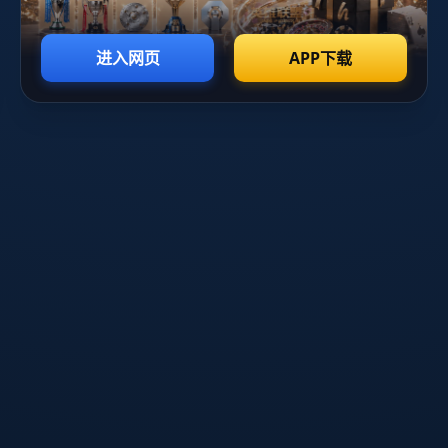
闻中心
NEWS
中国体育彩票杯 2024年北京市体育传统
发布日期：2026-07-04T09:34:
中国体育彩票杯2024年北京市体育传统项目学校篮球比赛圆满落幕：释放青