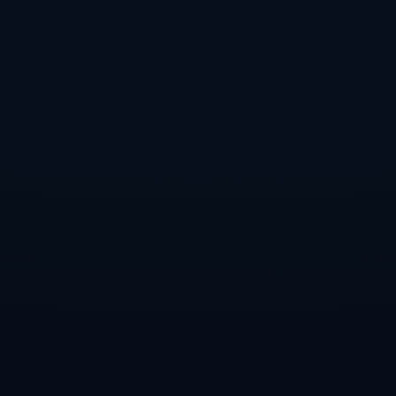
。他们派出的队伍，不仅代表学校的实力，更肩负着北京市青少年篮球发
比赛通过高水平的竞技对抗，将培养与发掘体育人才的目标融入其中。篮
的精神与校园文化完美结合，激励着更多学生在体育中找到自己的方向。通
***，更塑造了**坚韧不拔的个性**。
# **赛事精彩纷呈，多点开花**
24年的比赛延续往年传统，在赛制和形式上更加规范与科学。比赛分为高
平。比赛中涌现出了许多让人热血沸腾的对决场景，多支实力队伍贡献了
，来自北京市某传统项目学校的**XXX中学代表队**，凭借默契的团
了冠军。他们在决赛中对阵强劲对手**YYY中学代表队**时，通过一
赛场精神再一次证明，篮球不仅考验个人天赋，更需要团队间的协作与战
# **赛事背后的力量：体彩公益的支持**
注意的是，本次比赛的举办离不开**中国体育彩票公益金的支持**。近
在各地兴建体育设施、支持体育赛事的同时，通过“体彩+教育”的模式
台，也推动了北京市体育教育资源的均衡发展。