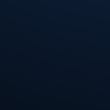
在这
目学
回顾
##