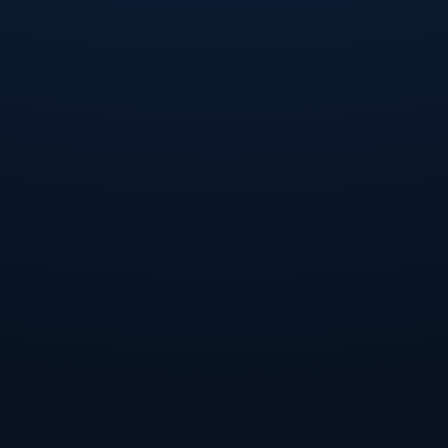
对此前曾击败过她的蒯曼时，王曼昱展现出巨大的专注力与**决心**。
压制得难以招架。**技术高超的对手交锋，更需要强大的心理素质**，
不仅仅是技术上的碾压，更是一场心理战的胜利。