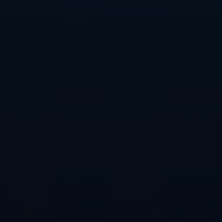
观众而言，无疑将见证一场技术与智慧的对抗。**两人都拥有独特的打法
巅峰对决：观众期待已久的较量**