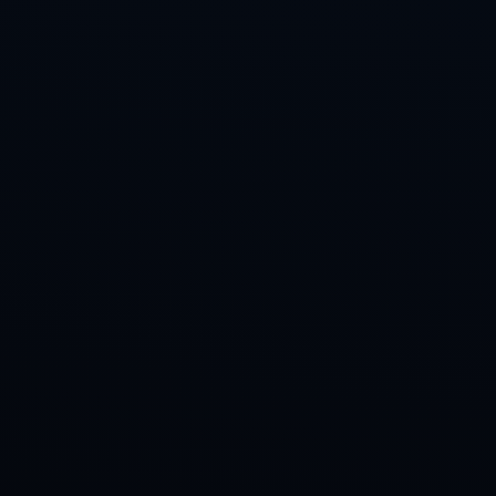
了*
上一
下一
友情链接：
九游体育官网
公司简介
产品中心
新闻中心