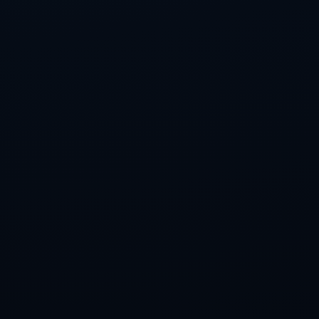
**。**对任何一位运动员而言，荣誉不仅代表个人的成就
有可能改变比赛结果。
也肩负着自己梦想的重量。不论结果如何，这场即将到来
。在这个顶级舞台上，谁能挺过压力，谁就能摘得桂冠。有