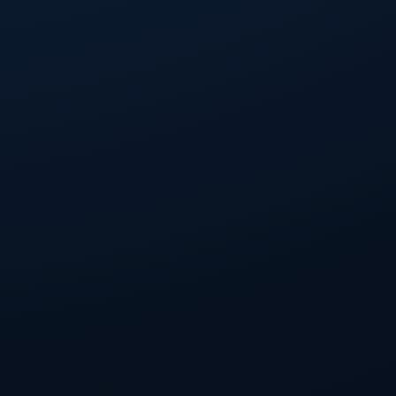
整场比赛中，她通过精准的旋转球和富有攻击性的扣杀，将
而王曼昱则在场上频频握拳怒吼，为自己加油打气。这样的