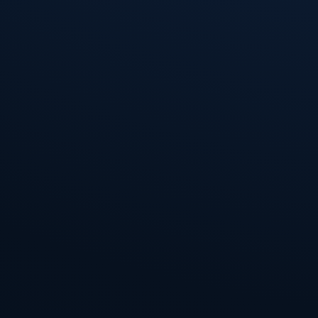
在面
蒯曼
表现