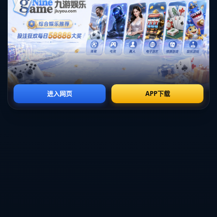
勇士队在落后的情况下，为什么能够迅速调整状态？这与他们精妙
的战术安排以及彼此之间的默契配合密不可分。通过分析本场比赛
录像，我们可以发现勇士在进攻端采用了更多的挡拆战术，而在防
守中通过快速轮转限制了公牛的外线投篮。这种快速的战术调整能
力，使得勇士在逆境中屡屡打出反击高潮，这正是他们能实现**24
分大逆转**的关键。
**案例分析：从失误中吸取教训**
在这场比赛中，公牛队在第四节曾短暂领先，但关键时刻的几次失
误成为了全队的致命伤。反观勇士，虽然在一开始也出现过几次不
应该的失误，但他们及时纠正并利用对手失误创造了反击良机。这
样的比赛不仅让观众看到了球队的真实实力，也为双方提供了宝贵
的经验教训。