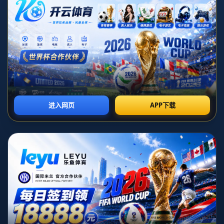
新闻中心
分类
库里34分巴特勒首秀25分 勇士24分逆转胜公牛.
发布日期：2026-07-04T09:34:22+08:00
在一场激动人心的比赛中，**金州勇士队**用出色的表现战胜了芝
加哥公牛队。这场比赛不仅让观众为之振奋，也为本赛季的NBA增
添了更多的悬念。在这场焦灼的对决中，**斯蒂芬·库里贡献了34分
**，而新加盟公牛队的**吉米·巴特勒在首秀中拿下了25分**。**勇
士队凭借24分的大逆转**，究竟是如何实现如此壮举的？本文将为
您深度解析这场精彩比赛。