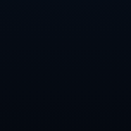
上一篇：孔德傷勢可能影響國家德比 巴薩陣中傷病潮延續.
下一篇：小佩頓：追夢在下半場的激勵表現帶領我們逆轉比賽.