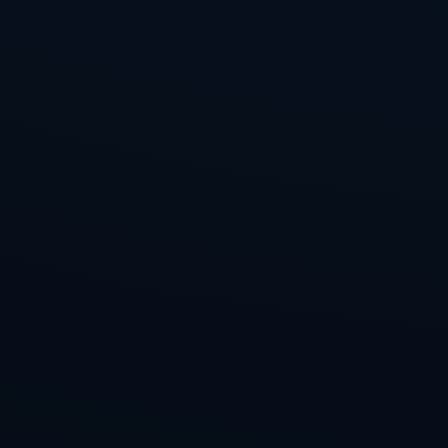
热苏
他的