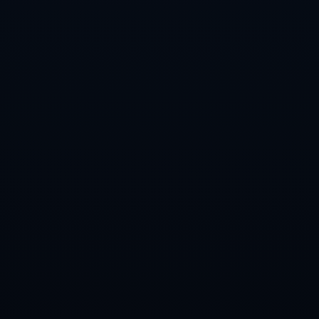
# **富勒姆无力回天：保级之路依旧艰难**
方面，坐镇主场的富勒姆显然对曼城展现出的攻势准备不足。整场比赛富
形成鲜明对比。虽然富勒姆这赛季在斯科特·帕克的执教下表现有所提升
有一些亮眼的球员表现，比如后防中坚安德森采取了不少关键拦截，但从
如何在未来几轮中获取关键分数，将决定他们是否能继续留在英超赛场。
# **总结：曼城的冠军之路越来越清晰**
这场3-0的大胜，曼城展现了不仅是**球星个人能力**，更是**整体战
是蓝月亮全队的凝聚以及成熟体系的支撑。目前在积分榜上领先的他们正
场一边倒的比赛中，曼城的表现也向外界传递了一个清晰信息：**蓝月亮
篇：唐佳丽梅开二度、邵子钦破门，中国女足3-2击败Alhama俱乐部女足.
篇：德甲-吉拉西大四喜 多特6-0柏林联合近8轮联赛首胜_拜尔_莱特_格罗