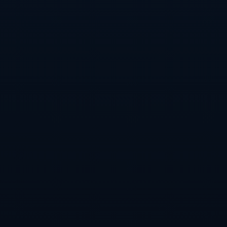
斯如此稳定的表现，意味着曼城不仅仅是在冲刺本赛季，还有着无可限量
状态逐渐趋于成熟，让曼城的攻击线多了一份未来保障。