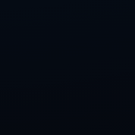
勒姆仅有2次射门，且都未能命中目标，与曼城全场23次的
，但面对如日中天的蓝月亮，他们仍显得力不从心。
胜负关系来看，这场比赛更是富勒姆本赛季保级困境的缩
术执行力**的强大。在阿圭罗点球破门和热苏斯锦上添花的背
朝着赛季目标全力迈进，而富勒姆则面临保级艰难挑战。
依旧是当下英超最具威胁的争冠者。**
斯.