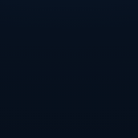
验丰富的阿圭罗相比，**热苏斯**无疑代表着曼城锋线的未来。本场比
接到马赫雷斯的传球后，热苏斯凭借速度突破防守，并在禁区内冷静施射