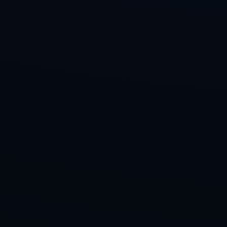
##
另一
射门
即使
影。
##
通过
后，
在这
上一
下一
友情链接：
九游体育官网