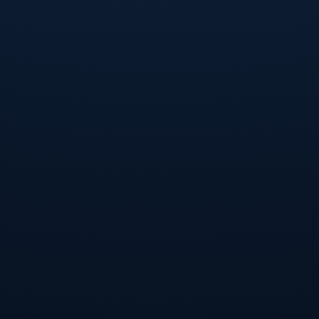
成为英超历史上最具威胁的前锋之一。而在下半场，**热苏斯**接马赫
合正是瓜帅体系下曼城进攻体系的缩影——不仅讲究效率，也追求观赏性
# **阿圭罗点球建功：老将风范依旧**
33岁的阿圭罗，虽然本赛季因伤病问题出场时间受限，但他的状态依旧不
门将的眼神里看不到任何胜算**。当他起脚射门的瞬间，皮球几乎以完
演出，也让人感受到了曼城“铁三角”阿圭罗、德布劳内和马赫雷斯之间的
注意的是，这是阿圭罗本赛季英超的第一个点球进球。在联赛后期争夺白
冲击冠军的重要保障**。
# **热苏斯锦上添花，年轻力量正在崛起**