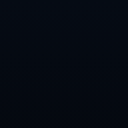
- 穆伊世界波
- 巴索戈点射绝平
上一篇：伊朗领导人表示扩大与邻国关系是伊明确政策.
下一篇：韩国蔚山市一工厂发生储油罐爆炸事故.
友情链接：
九游体育官网