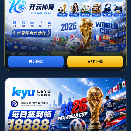
新闻中心
分类
中超第3輪上海申花1-1戰平上海海港 穆伊世界波巴索戈點射
絕平.
发布日期：2026-07-04T09:34:22+08:00
**中超第3轮上海申花1-1战平上海海港：穆伊世界波与巴索戈点射上
演巅峰对决**
**中超第3轮焦点对决**，上海申花与上海海港这对同城劲旅的相
逢，一如既往地掀起了热烈的关注。1-1的比分并不显得“狂野”，但
比赛中两队的对抗却高潮迭起，尤以穆伊的精彩世界波和巴索戈最
后时刻的点射绝平，让比赛成为了本轮中超不可忽视的一场经典对
决。
### 上海申花与上海海港：志在必得的对阵
众所周知，*上海申花*与*上海海港*是中超联赛中的两支传统强
队，双方交锋更是被称为上海足球版的“德比大战”。在本场比赛开始