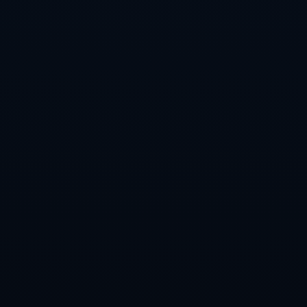
赛的整体表现来看，曼城的胜利不仅仅是因为斯特林的进球，更是他们团
，曼城依然能够按照自己的节奏来掌控比赛，这不仅展现了其战术布置的
对决，也让我们看到南安普敦在面对强队时，依然有提升的空间。如何更
问题。
总结：**
第14轮南安普敦与曼城的较量，为球迷们展示了战术与技术的较量。斯
许多战术思考的方向。期待他们在接下来的赛季中能有更多精彩表现。