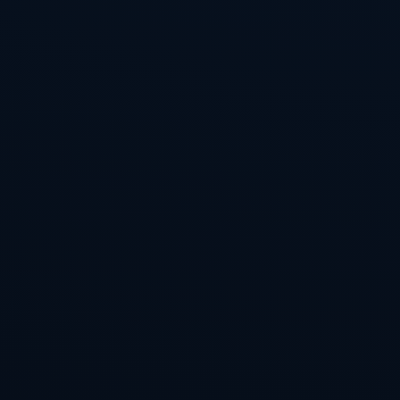
值得
对方