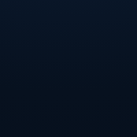
关键球员分析：**
特林*在这场比赛中无疑是最耀眼的球员。作为全场唯一的得分者，他灵
京多安，通过精准的短传和战术切断对方的传球线路，成为曼城稳固中场
形成鲜明对比的是，南安普敦虽然在防守中不乏亮点，但在进攻端缺乏有
下找到突破口，这成为他们未能改写比分的主要原因。
战术分析：**