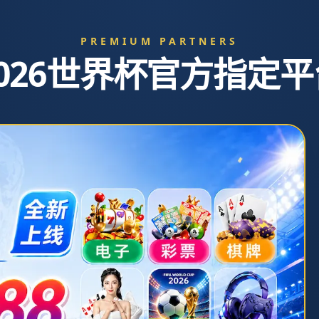
首页
公司简介
产品中