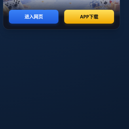
当前位置：
首页
>
新闻中心
林打進全場唯一進球.
22+08:00
为了观众瞩目的焦点，南安普敦在主场迎战强敌曼城，最终
时刻的表现能力。这场比赛背后隐藏的战术哲学和球员风采，
前推进，使**南安普敦**只能在自己的半场疲于应对。第
阻挡，将球挑入球门右下角，这粒精彩的进球注定成为比赛