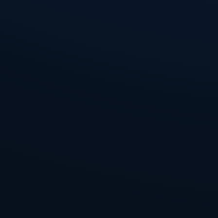
**
*斯
内和
与之
防守
**