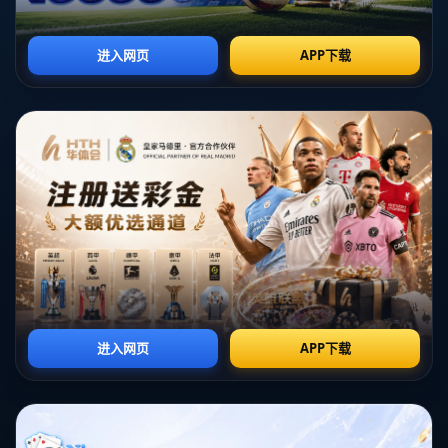
练，终于在国际舞台上崭露头角。近年来，他逐渐在亚洲、甚至世
界级别的比赛中频频亮相，并表现出卓越的竞技水平。此次在**亚
冬会**上摘金，让他成为中国冬季运动的焦点。
### 比赛现场的辉煌瞬间
在本届亚冬会速度滑冰男子5000米决赛中，吴宇展现了超强的耐力
和速度。他从起跑伊始便牢牢占据领先位置，随着比赛的推进，他
逐渐拉开与对手的差距。在最后的冲刺阶段，吴宇更加稳健，以一
骑绝尘之势冲过终点，将金牌收入囊中。观众们纷纷为这位年轻选