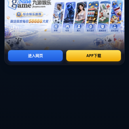
手的精彩表现而欢呼，赛场内外都激动不已。
### 胜利的背后：团队与科技的双重助力
吴宇此次夺金的背后，不仅是个人努力的结晶，更离不开整个团队
的鼎力支持和现代科技的辅助。中国速度滑冰队通过科学的训练方
法和先进的设备，加强了运动员的体能和技术。**心理指导**以及
**营养支持**方面的专业指导，也为运动员在关键时刻的表现提供
了坚实的后盾。
### 对中国速度滑冰的深远影响
吴宇的胜利不仅是一次个人成功，更为中国速度滑冰事业的发展注
入了新的活力。在过去很长一段时间内，中国在速度滑冰长距离项
目上一直没能取得突破性成绩。吴宇的**金牌**无疑为后来的年轻
运动员树立了榜样，激励着他们在训练中更加努力追求卓越。这也
为国内相关运动设施的改善和资源的投入提供了更加有力的论据。
### 结语
吴宇在亚冬会上的这一辉煌成就，是中国速度滑冰历史上的一座里
程碑。作为中国未来滑冰事业的重要代表，他的成功不仅仅是个人
荣誉的象征，更是整个国家体育实力提升的重要表现。相信在不久