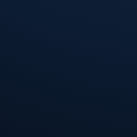
加盟
在防
*另
球队
对于
帮助