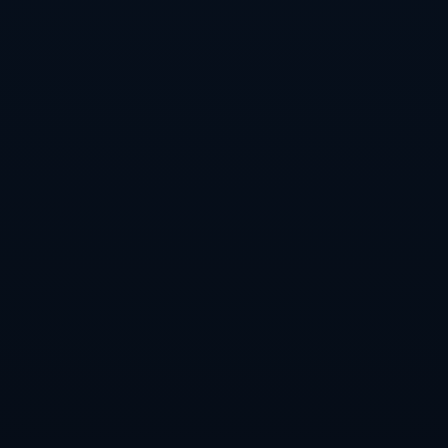
勇士队还能从本赛季NBA赛场上的其他队伍中获得灵感。**例如，上赛季
凳深度和实施更高效的进攻策略，一路杀进东部决赛。勇士队可以通过这
力。
，勇士还应参考波士顿凯尔特人队，他们成功借助几位年轻球员成长的同
验和活力，这对于勇士的后续比赛策略调整也具有启发性。