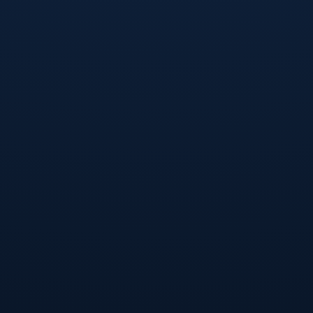
的后卫为例，他在场上的控球和传球都表现出色，全场贡献了15次助攻
守端，他的果断拦截和防守覆盖率，让对手在外线得分变得异常艰难。
一位新援内线球员则承担了大量篮板任务。*他的身高和力量不仅在篮下
更多的得分机会。整场比赛，他拿下了18个篮板和20分的两双成绩，令
勇士来说，这场比赛的胜利不仅仅是比分上的胜出，更是球队士气和凝聚
他们在接下来的比赛中占据主动。