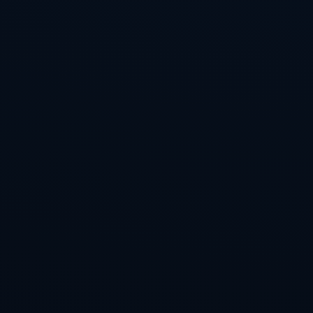
**
强板
队合
此外
的经