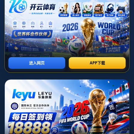
新闻中心
分类
雙加時力壓廣州 盧偉：防守與籃板表現出色 連勝之路依賴
這兩項.
发布日期：2026-07-04T09:34:22+08:00
**雙加時力壓廣州，盧偉強調：防守與籃板決定勝負，連勝之路依
賴這兩項**
籃球是一項體現團隊合作和策略執行的運動，而在競爭激烈的賽場
上，細節往往是決定勝負的關鍵。近日，一場史詩級的比賽讓球迷
們大呼過癮——經歷了雙加時的激烈對決，球隊最終以微弱的優勢
力壓廣州隊，成功延續了連勝勢頭。賽後，主將盧偉在接受採訪時
表示，**防守與籃板表現是球隊制勝的關鍵因素**，這兩項數據的
表現直接關係到接下來能否穩定走上連勝之路。