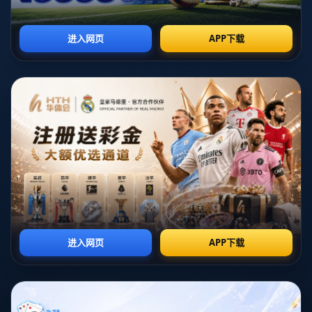
---
### **雙加時鏖戰，防守贏得勝利**