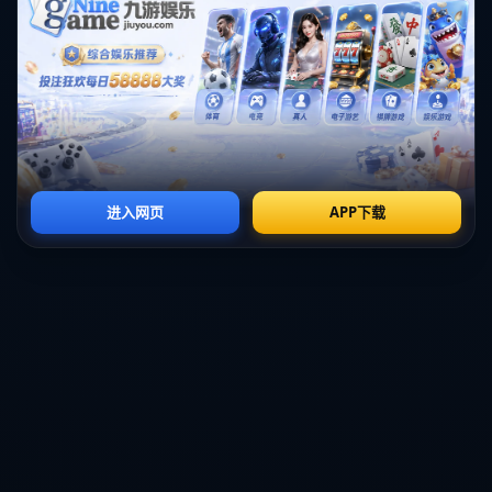
利诺在夏季集训中表现出色，他不断提升自己的射门技术和战术素
养。在训练中，西蒙尼为他设计了专门的战术演练，帮助他在**高
压情况下保持冷静**，更精准地把握门前机会。有数据显示，利诺
在训练中的射门成功率比上赛季提高了15%，这无疑增加了他在赛场
上表现的信心。
### 比赛实例与未来展望
上赛季的一场对阵强敌的比赛中，利诺在最后一分钟凭借一个灵活
的假动作突破防线，一记精彩的射门帮助球队取得胜利。这样的时
刻让球迷们看到了他的潜力，也预示着未来更多的精彩表现。在新
赛季，西蒙尼不仅期待他稳定的表现，更希望他能在关键时刻挺身
而出，为球队创造奇迹。
### **结语**
西蒙尼对利诺的厚望不仅仅是对他个人能力的肯定，更是希望他能
够成为球队未来的核心力量。随着新赛季的临近，利诺面临的挑战
也是其展示自我价值的最佳时机。在西蒙尼的调教下，利诺有望在
新赛季实现突破，带领球队迈向更高的成就。
通过深挖西蒙尼与利诺的合作动态，结合利诺在场上的实际表现，