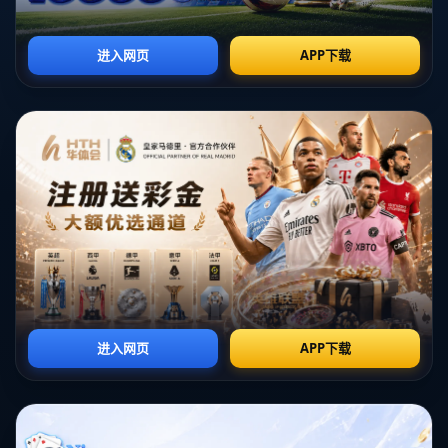
之间游刃有余，为球队打破僵局作出贡献。
### 西蒙尼的战术布置
西蒙尼以其独特的防守反击战术闻名，在这样的体系下，前锋需要
具备良好的**反应速度和把握战机的能力**。利诺的崛起不仅符合
西蒙尼的战术需求，更是对西蒙尼信任的回报。通过分析上赛季的
数据，我们可以看到利诺在关键比赛中多次扮演关键角色，助力球
队获得胜利。
### **个人能力的提升**